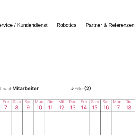
ervice / Kundendienst
Robotics
Partner & Referenzen
Mitarbeiter
↓
(2)
t nach
Filter
Fre
Sam
Son
Mon
Die
Mit
Don
Fre
Sam
Son
Mon
Die
7
8
9
10
11
12
13
14
15
16
17
18