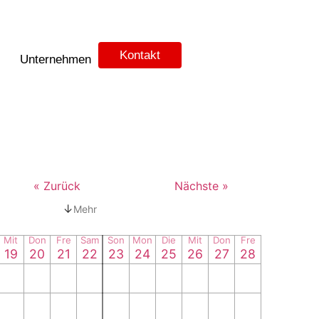
Kontakt
Unternehmen
« Zurück
Nächste »
↓
Mehr
Mit
Don
Fre
Sam
Son
Mon
Die
Mit
Don
Fre
19
20
21
22
23
24
25
26
27
28