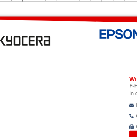
Wi
F-
In 