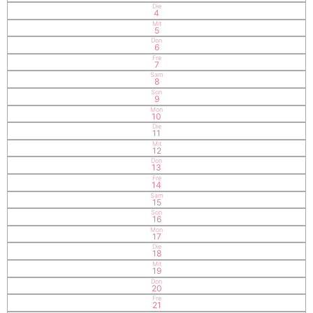
Die
4
Mit
5
Don
6
Fre
7
Sam
8
Son
9
Mon
10
Die
11
Mit
12
Don
13
Fre
14
Sam
15
Son
16
Mon
17
Die
18
Mit
19
Don
20
Fre
21