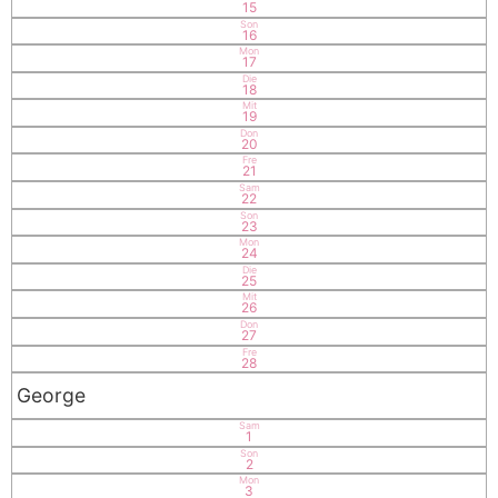
15
Son
16
Mon
17
Die
18
Mit
19
Don
20
Fre
21
Sam
22
Son
23
Mon
24
Die
25
Mit
26
Don
27
Fre
28
George
Sam
1
Son
2
Mon
3