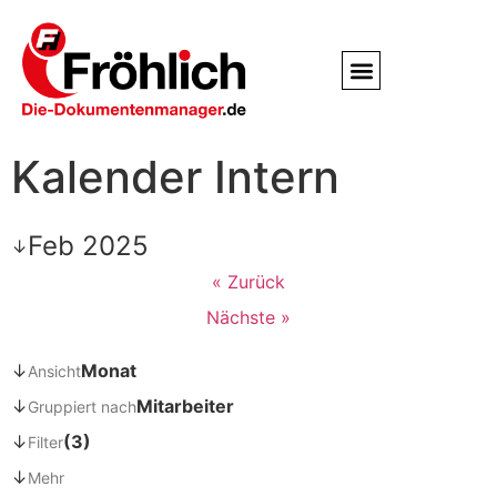
Service / Kundendienst
Partner & Referenzen
Kalender Intern
Feb 2025
↓
« Zurück
Nächste »
↓
Monat
Ansicht
↓
Mitarbeiter
Gruppiert nach
↓
(3)
Filter
↓
Mehr