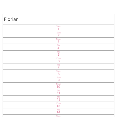
Florian
Sam
1
Son
2
Mon
3
Die
4
Mit
5
Don
6
Fre
7
Sam
8
Son
9
Mon
10
Die
11
Mit
12
Don
13
Fre
14
Sam