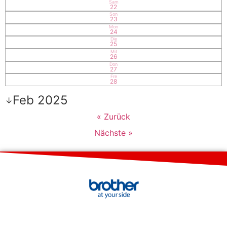
Sam
22
Son
23
Mon
24
Die
25
Mit
26
Don
27
Fre
28
Feb 2025
↓
« Zurück
Nächste »